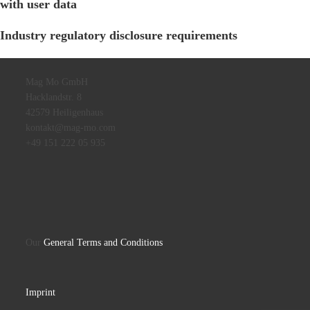
with user data
Industry regulatory disclosure requirements
Mag Mo GmbH
Hacklandstr. 8
42579 Heiligenhaus
kontakt@mag-mo.com
+49 151 222 05 935
Our
General Terms and Conditions
Imprint